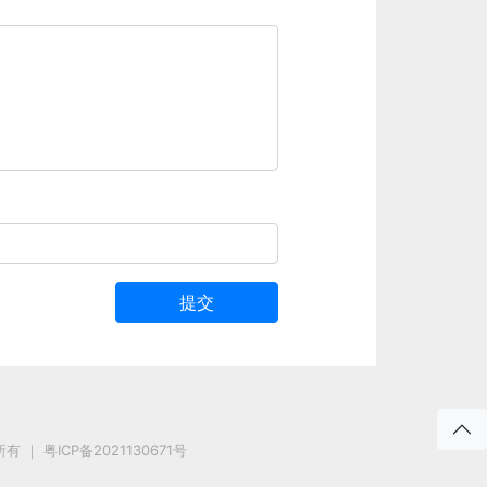
提交
所有 ｜
粤ICP备2021130671号