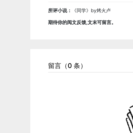
所评小说：
《同学》by烤火卢
期待你的阅文反馈,文末可留言。
留言（0 条）