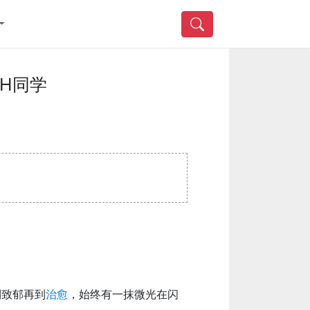
H同学
到致郁再到
治愈
，始终有一抹微光在闪