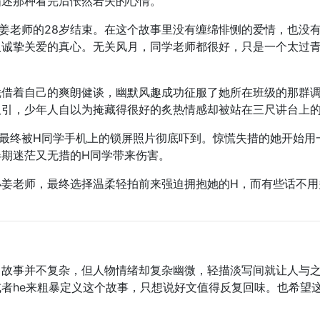
描述那种看完后怅然若失的心情。
小姜老师的28岁结束。在这个故事里没有缠绵悱恻的爱情，也没
人诚挚关爱的真心。无关风月，同学老师都很好，只是一个太过
凭借着自己的爽朗健谈，幽默风趣成功征服了她所在班级的那群调
吸引，少年人自以为掩藏得很好的炙热情感却被站在三尺讲台上
最终被H同学手机上的锁屏照片彻底吓到。惊慌失措的她开始用
期迷茫又无措的H同学带来伤害。
姜老师，最终选择温柔轻拍前来强迫拥抱她的H，而有些话不用
，故事并不复杂，但人物情绪却复杂幽微，轻描淡写间就让人与
者he来粗暴定义这个故事，只想说好文值得反复回味。也
希望