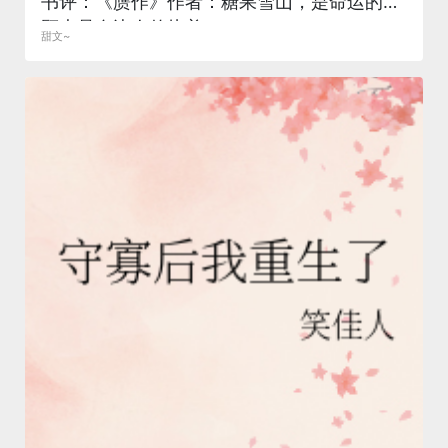
书评：《赝作》作者：糖果雪山，是命运的眷
顾也是身边人的执着
甜文~