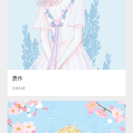
赝作
先婚后爱